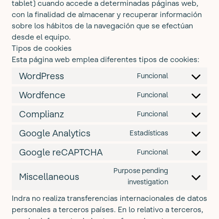
tablet) cuando accede a determinadas páginas web,
con la finalidad de almacenar y recuperar información
sobre los hábitos de la navegación que se efectúan
desde el equipo.
Tipos de cookies
Esta página web emplea diferentes tipos de cookies:
WordPress
Funcional
Consent
to
Wordfence
Funcional
Consent
service
to
Complianz
Funcional
wordpress
Consent
service
to
Google Analytics
Estadísticas
wordfence
Consent
service
to
Google reCAPTCHA
Funcional
complianz
Consent
service
to
Purpose pending
google-
Miscellaneous
service
Consent
investigation
analytics
google-
to
Indra no realiza transferencias internacionales de datos
recaptcha
service
personales a terceros países. En lo relativo a terceros,
miscellaneo