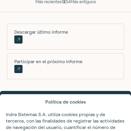
Navegación
Más recientes
1
2
3
4
Más antiguos
de
entradas
Descargar último informe
Participar en el próximo informe
Política de cookies
Informes
Metodología
Indra Sistemas S.A. utiliza cookies propias y de
Blog
terceros, con las finalidades de registrar las actividades
de navegación del usuario, cuantificar el número de